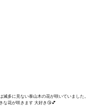
は滅多に見ない泰山木の花が咲いていました。
な花が咲きます 大好き😘💕