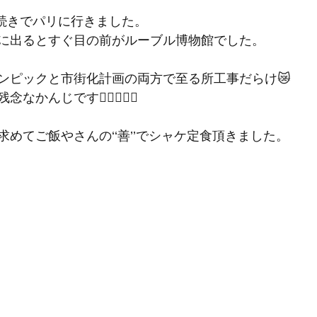
手続きでパリに行きました。
に出るとすぐ目の前がルーブル博物館でした。
ンピックと市街化計画の両方で至る所工事だらけ😿
んじです👷‍♂️👷🏿‍♂️
めてご飯やさんの‘‘善’’でシャケ定食頂きました。