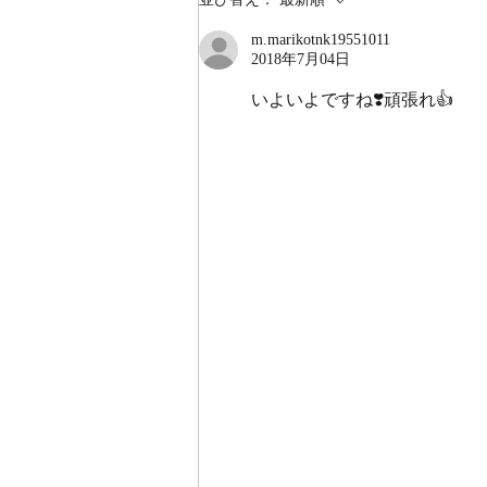
m.marikotnk19551011
2018年7月04日
いよいよですね❣️頑張れ👍