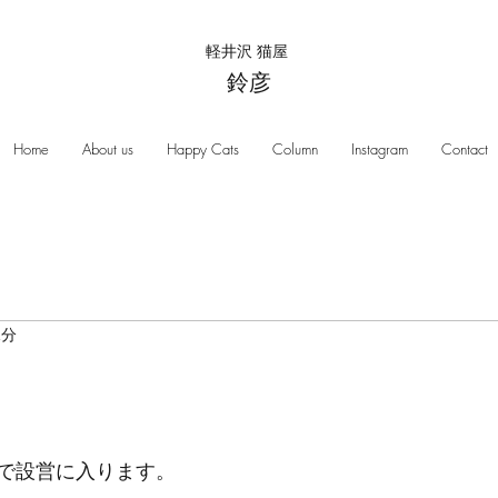
​軽井沢 猫屋
​鈴彦
Home
About us
Happy Cats
Column
Instagram
Contact
1分
で設営に入ります。