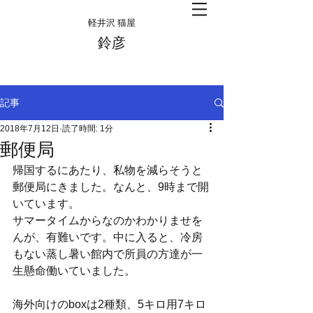
​軽井沢 猫屋
​鈴彦
記事
2018年7月12日
読了時間: 1分
郵便局
帰国するにあたり、私物を減らそうと
郵便局にきました。なんと、9時まで開
いています。
サマータイムからなのかわかりませを
んが、有難いです。中に入ると、冷房
もない蒸し暑い館内で所員の方達が一
生懸命働いていました。
海外向けのboxは2種類、5キロ用7キロ